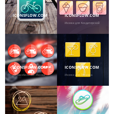
ICONSFLOW.COM
ICONSFLOW.COM
Спортивные Иконки
Иконки для Кондитерской
ICONSFLOW.COM
ICONSFLOW.COM
Автомобильные Иконки
Иконки для Туризма