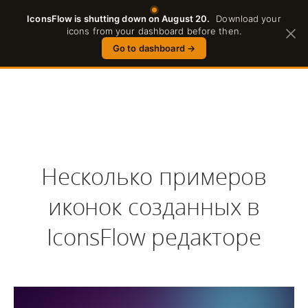
IconsFlow is shutting down on August 20.
Download your
Russian
icons from your dashboard before then.
Go to dashboard
→
Несколько примеров
иконок созданных в
IconsFlow редакторе