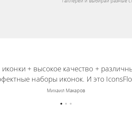
галлереи и выбирай разные с
 иконки + высокое качество + различны
ффектные наборы иконок. И это IconsFlo
Михаил Макаров