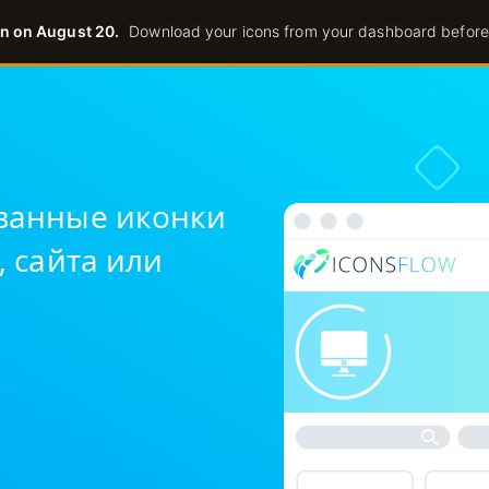
n on August 20.
Download your icons from your dashboard before
РЕДАКТОР ИК
ванные иконки
 сайта или