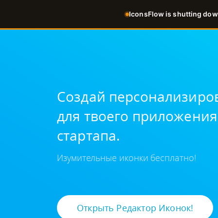
IconsFlow is shutting dow
Russian
Создай персонализиро
для твоего приложения,
стартапа.
Изумительные иконки бесплатно!
Открыть Редактор Иконок!