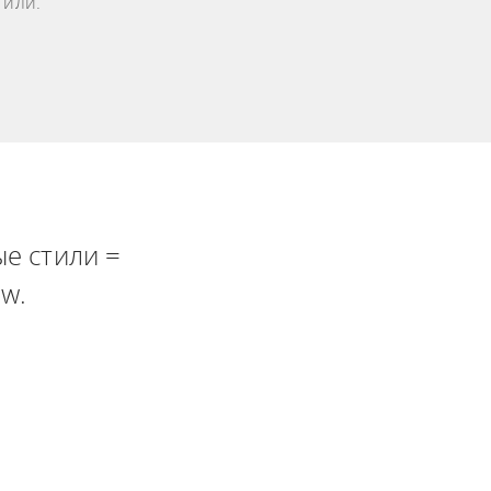
тили.
е стили =
w.