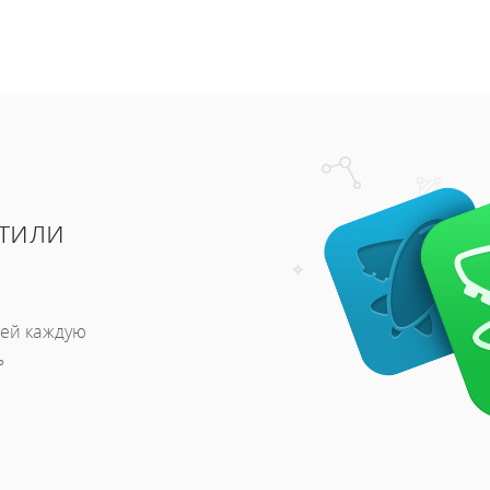
тили
лей каждую
ь