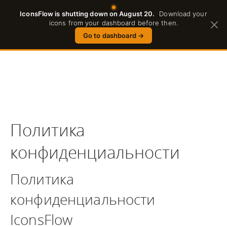
IconsFlow is shutting down on August 20.
Download your
Russian
icons from your dashboard before then.
Go to dashboard
→
Политика
конфиденциальности
Политика
конфиденциальности
IconsFlow