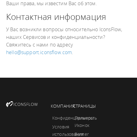
Ваши права, мы известим Вас об этом.
Контактная информация
У Вас возникли вопросы относительно IconsFlow,
наших Сервисов и конфиденциальности?
Свяжитесь с нами по адресу
hello@support.iconsflow.com
.
КОМПАНИЯ
СТРАНИЦЫ
Конфиденциальность
Примеры
Иконок
Условия
использования
Banner